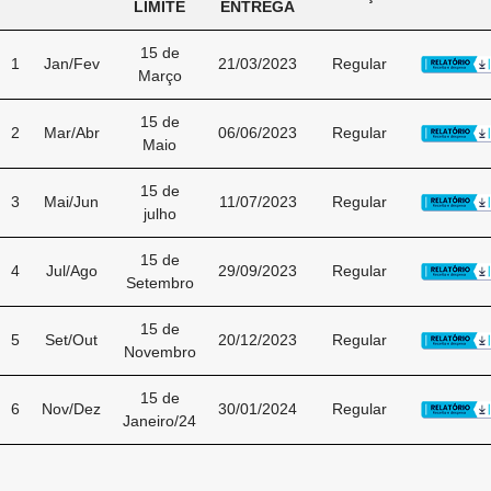
LIMITE
ENTREGA
15 de
1
Jan/Fev
21/03/2023
Regular
Março
15 de
2
Mar/Abr
06/06/2023
Regular
Maio
15 de
3
Mai/Jun
11/07/2023
Regular
julho
15 de
4
Jul/Ago
29/09/2023
Regular
Setembro
15 de
5
Set/Out
20/12/2023
Regular
Novembro
15 de
6
Nov/Dez
30/01/2024
Regular
Janeiro/24